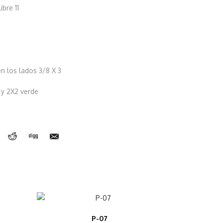
bre 11
n los lados 3/8 X 3
y 2X2 verde
P-07