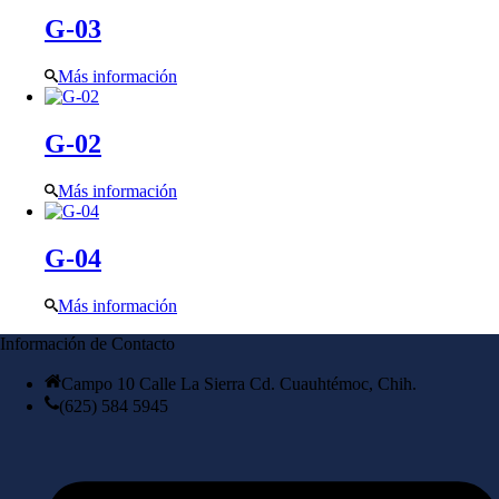
G-03
Más información
G-02
Más información
G-04
Más información
Información de Contacto
Campo 10 Calle La Sierra Cd. Cuauhtémoc, Chih.
(625) 584 5945